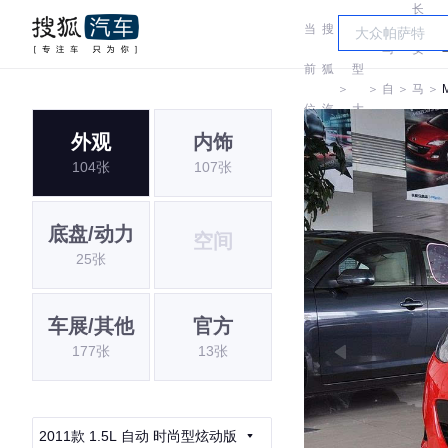
长
当
搜
车
马
安
前
狐
型
＞
＞
自
＞
马
＞
位
汽
大
达
自
外观
内饰
置:
车
全
104张
107张
达
底盘/动力
空间
25张
车展/其他
官方
177张
13张
2011款 1.5L 自动 时尚型炫动版