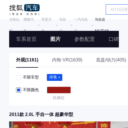
当前位
搜狐汽
车型大
马自
一汽马自
马自达
＞
＞
＞
＞
置:
车
全
达
达
MAZDA6
车系首页
图片
参数配置
口碑
外观(1161)
内饰·VR(1639)
底盘/动力(405)
不限车型
停售
不限颜色
经典红
2011款 2.0L 手自一体 超豪华型