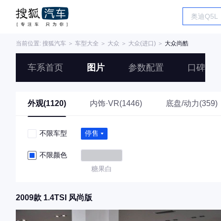
当前位置:
搜狐汽车
＞
车型大全
＞
大众
＞
大众(进口)
＞
大众尚酷
车系首页
图片
参数配置
口碑
外观(1120)
内饰·VR(1446)
底盘/动力(359)
不限车型
停售
不限颜色
糖果白
2009款 1.4TSI 风尚版