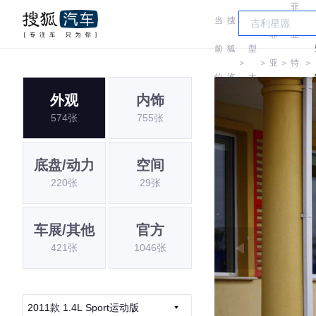
菲
当
搜
车
菲
亚
前
狐
型
＞
＞
亚
＞
特
＞
位
汽
大
特
(进
外观
内饰
置:
车
全
574张
755张
口)
底盘/动力
空间
220张
29张
车展/其他
官方
421张
1046张
2011款 1.4L Sport运动版