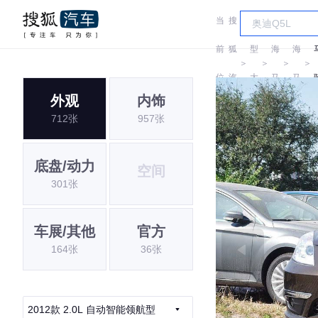
当
搜
车
前
狐
型
海
海
＞
＞
＞
＞
位
汽
大
马
马
外观
内饰
置:
车
全
712张
957张
底盘/动力
空间
301张
车展/其他
官方
164张
36张
2012款 2.0L 自动智能领航型