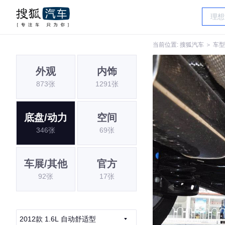
当前位置:
搜狐汽车
＞
车型
外观
内饰
873张
1291张
底盘/动力
空间
346张
69张
车展/其他
官方
92张
17张
2012款 1.6L 自动舒适型