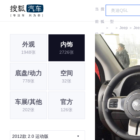
当
搜
车
前
狐
型
＞
＞
Jeep
＞
Jee
位
汽
大
外观
内饰
置:
车
全
1948张
2726张
底盘/动力
空间
778张
32张
车展/其他
官方
202张
126张
2012款 2.0 运动版