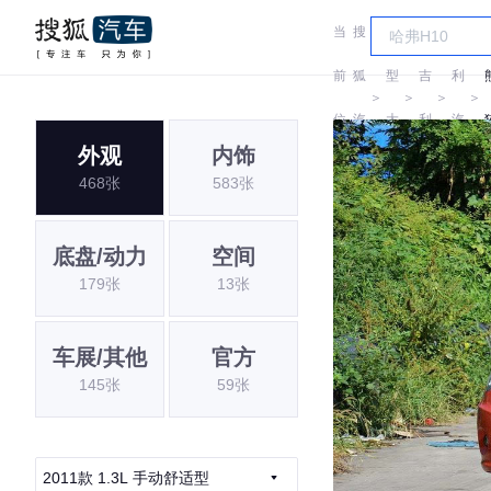
当
搜
车
吉
前
狐
型
吉
利
＞
＞
＞
＞
位
汽
大
利
汽
外观
内饰
置:
车
全
车
468张
583张
底盘/动力
空间
179张
13张
车展/其他
官方
145张
59张
2011款 1.3L 手动舒适型