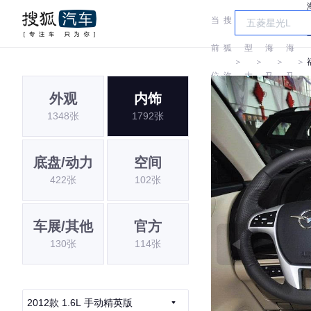
当
搜
车
前
狐
型
海
海
＞
＞
＞
＞
位
汽
大
马
马
外观
内饰
置:
车
全
1348张
1792张
底盘/动力
空间
422张
102张
车展/其他
官方
130张
114张
2012款 1.6L 手动精英版