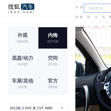
当
搜
车
东
前
狐
型
日
风
＞
＞
＞
＞
位
汽
大
产
日
外观
内饰
置:
车
全
产
2004张
2676张
底盘/动力
空间
643张
201张
车展/其他
官方
242张
368张
2012款 2.0XV 龙 CVT 4WD