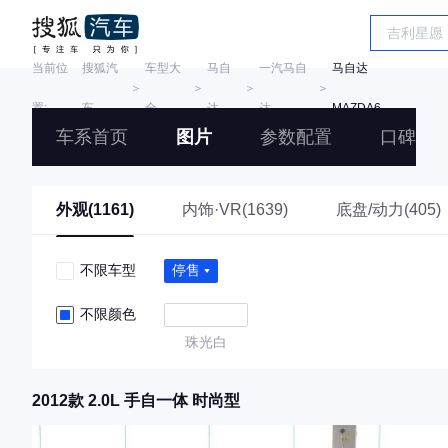
当前位
搜狐汽
车型大
马自
一汽马自
马自达
＞
＞
＞
＞
置:
车
全
达
达
MAZDA6
车系首页
图片
参数配置
口碑
外观(1161)
内饰·VR(1639)
底盘/动力(405)
不限车型
停售
不限颜色
珠光白
2012款 2.0L 手自一体 时尚型