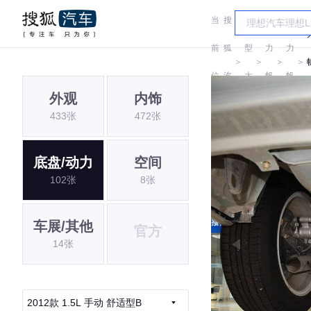
当
搜
车
前
狐
型
力
力
＞
＞
＞
＞
位
汽
大
帆
帆
外观
内饰
置:
车
全
433张
472张
底盘/动力
空间
102张
8张
车展/其他
官方
14张
2012款 1.5L 手动 舒适型B