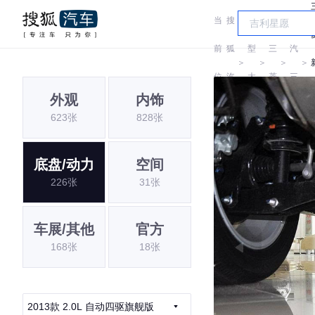
当
搜
车
广
前
狐
型
三
汽
＞
＞
＞
＞
位
汽
大
菱
三
外观
内饰
置:
车
全
菱
623张
828张
底盘/动力
空间
226张
31张
车展/其他
官方
168张
18张
2013款 2.0L 自动四驱旗舰版