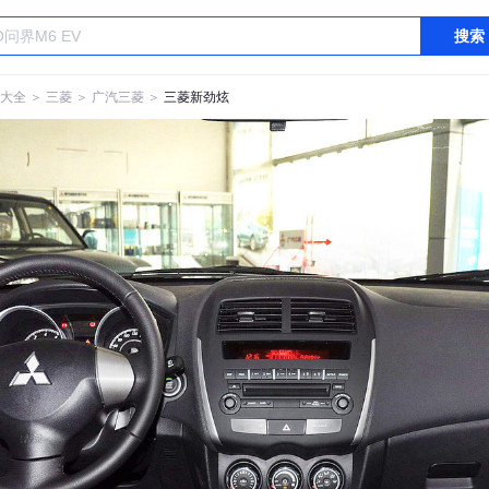
搜索
大全
＞
三菱
＞
广汽三菱
＞
三菱新劲炫