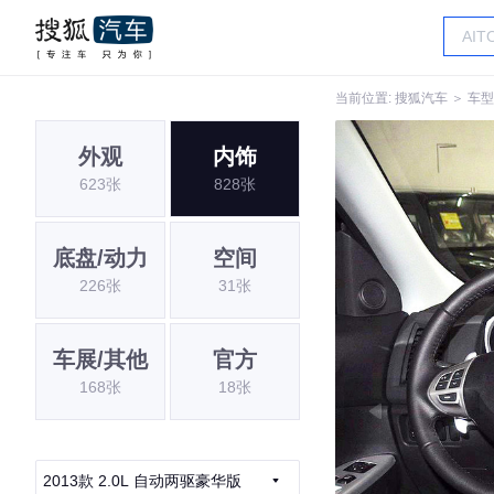
当前位置:
搜狐汽车
＞
车型
外观
内饰
623张
828张
底盘/动力
空间
226张
31张
车展/其他
官方
168张
18张
2013款 2.0L 自动两驱豪华版