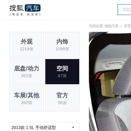
当前位置:
搜狐汽车
＞
车型
外观
内饰
1219张
1599张
底盘/动力
空间
362张
87张
车展/其他
官方
360张
96张
2013款 1.5L 手动舒适型