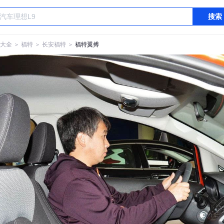
搜索
大全
＞
福特
＞
长安福特
＞
福特翼搏