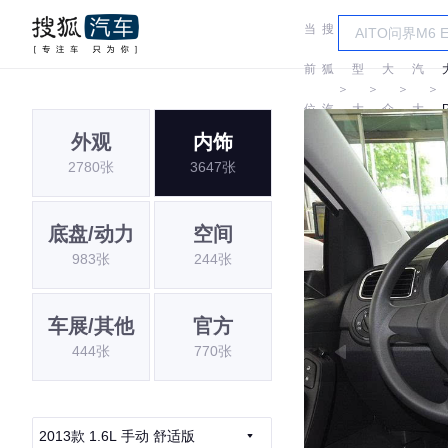
当
搜
车
上
前
狐
型
大
汽
＞
＞
＞
＞
位
汽
大
众
大
外观
内饰
置:
车
全
众
2780张
3647张
底盘/动力
空间
983张
244张
车展/其他
官方
444张
770张
2013款 1.6L 手动 舒适版