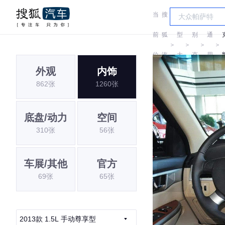
当
搜
车
汽
前
狐
型
别
通
＞
＞
＞
＞
位
汽
大
克
用
外观
内饰
置:
车
全
别
862张
1260张
克
底盘/动力
空间
310张
56张
车展/其他
官方
69张
65张
2013款 1.5L 手动尊享型