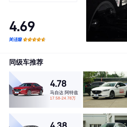
4.69
·外观表现较为优秀，优于52%同级车
·内饰表现较为优秀，优于78%同级车
·空间表现较为优秀，优于85%同级车
同级车推荐
4.78
马自达 阿特兹
17.58-24.78万
4.38