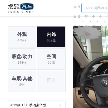
当
搜
车
前
狐
型
中
中
＞
＞
＞
＞
位
汽
大
华
华
外观
内饰
置:
车
全
475张
632张
底盘/动力
空间
144张
38张
车展/其他
官方
9张
2013款 1.5L 手动豪华型