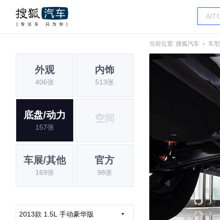
当前位置:
搜狐汽车
＞
车型
外观
内饰
406张
513张
底盘/动力
空间
157张
车展/其他
官方
169张
98张
2013款 1.5L 手动豪华版