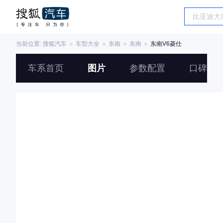
当前位置:
搜狐汽车
＞
车型大全
＞
东南
＞
东南
＞
东南V6菱仕
车系首页
图片
参数配置
口碑