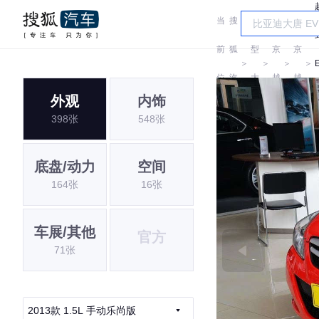
当
搜
车
北
北
前
狐
型
京
京
＞
＞
＞
＞
位
汽
大
越
越
外观
内饰
置:
车
全
野
野
398张
548张
底盘/动力
空间
164张
16张
车展/其他
官方
71张
2013款 1.5L 手动乐尚版