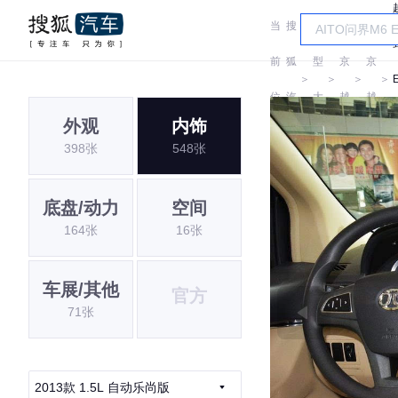
当
搜
车
北
北
前
狐
型
京
京
＞
＞
＞
＞
位
汽
大
越
越
外观
内饰
置:
车
全
野
野
398张
548张
底盘/动力
空间
164张
16张
车展/其他
官方
71张
2013款 1.5L 自动乐尚版