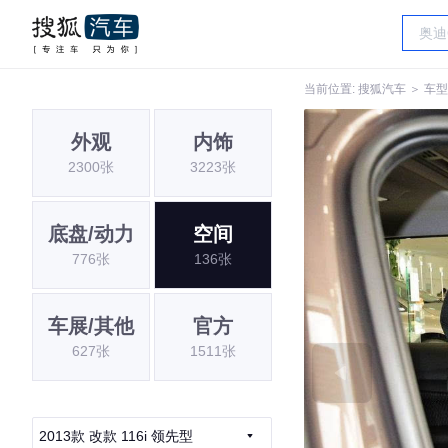
当前位置:
搜狐汽车
＞
车型
外观
内饰
2300张
3223张
底盘/动力
空间
776张
136张
车展/其他
官方
627张
1511张
2013款 改款 116i 领先型