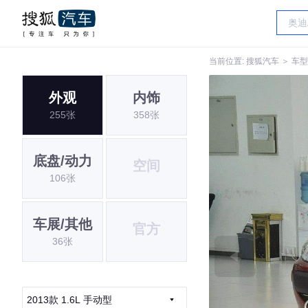
当前位置:
搜狐汽车
＞
车型
外观
内饰
255张
358张
底盘/动力
空间
106张
车展/其他
官方
36张
2013款 1.6L 手动型