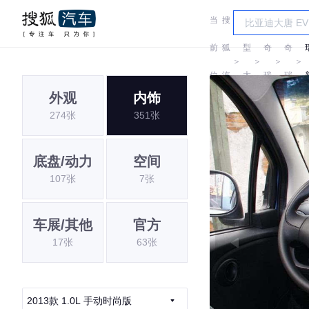
当
搜
车
前
狐
型
奇
奇
＞
＞
＞
＞
位
汽
大
瑞
瑞
外观
内饰
置:
车
全
274张
351张
底盘/动力
空间
107张
7张
车展/其他
官方
17张
63张
2013款 1.0L 手动时尚版