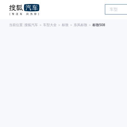
当前位置:
搜狐汽车
＞
车型大全
＞
标致
＞
东风标致
＞
标致508