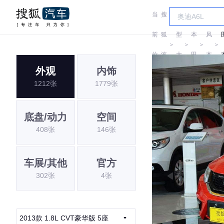
当
搜
车
东
前
狐
型
本
风
＞
＞
＞
＞
位
汽
大
田
本
外观
内饰
置:
车
全
田
1212张
1779张
底盘/动力
空间
408张
146张
车展/其他
官方
302张
4张
2013款 1.8L CVT豪华版 5座