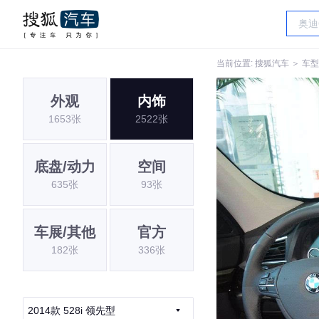
当前位置:
搜狐汽车
＞
车型
外观
内饰
1653张
2522张
底盘/动力
空间
635张
93张
车展/其他
官方
182张
336张
2014款 528i 领先型