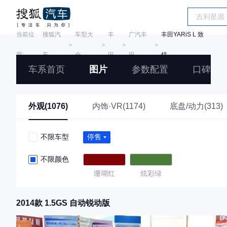
当前位
搜狐汽
车型大
丰
广汽丰
丰田YARiS L 致
＞
＞
＞
＞
置:
车
全
田
田
炫
车系首页
图片
参数配置
口碑
外观(1076)
内饰·VR(1174)
底盘/动力(313)
不限车型
停售
不限颜色
珊瑚红
炫彩绿
2014款 1.5GS 自动锐动版