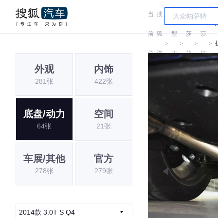
当
搜
车
玛
玛
前
狐
型
莎
莎
＞
＞
＞
＞
位
汽
大
拉
拉
G
外观
内饰
置:
车
全
蒂
蒂
281张
422张
底盘/动力
空间
64张
21张
车展/其他
官方
278张
279张
2014款 3.0T S Q4