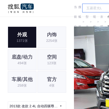
当
搜
车
北
前
狐
型
现
京
＞
＞
＞
＞
位
汽
大
代
现
外观
内饰
置:
车
全
代
1371张
2254张
底盘/动力
空间
494张
123张
车展/其他
官方
258张
4张
2013款 改款 2.4L 自动四驱尊贵