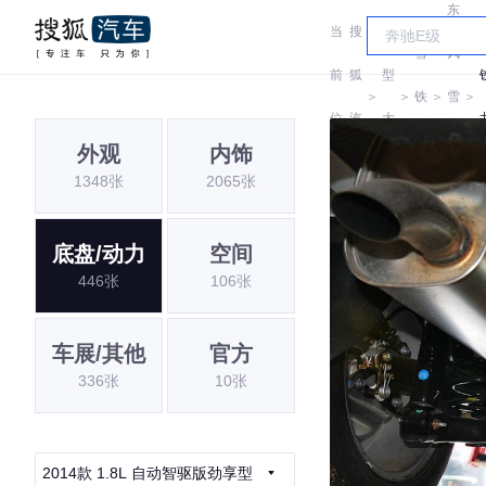
东
当
搜
车
雪
风
前
狐
型
＞
＞
铁
＞
雪
＞
位
汽
大
龙
铁
外观
内饰
置:
车
全
1348张
2065张
龙
底盘/动力
空间
446张
106张
车展/其他
官方
336张
10张
2014款 1.8L 自动智驱版劲享型