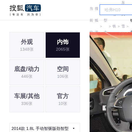
东
当
搜
车
雪
风
前
狐
型
＞
＞
铁
＞
雪
＞
位
汽
大
龙
铁
外观
内饰
置:
车
全
1348张
2065张
龙
底盘/动力
空间
446张
106张
车展/其他
官方
336张
10张
2014款 1.8L 手动智驱版劲智型