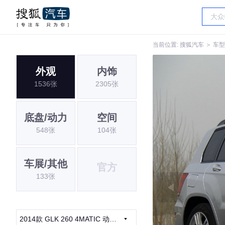
当前位置:
搜狐汽车
＞
车型
外观
内饰
1536张
2305张
底盘/动力
空间
548张
104张
车展/其他
官方
133张
2014款 GLK 260 4MATIC 动感