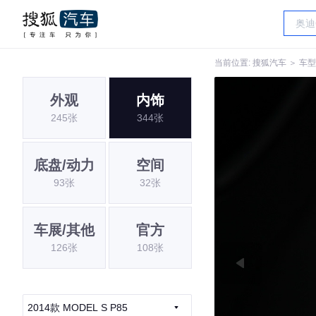
当前位置:
搜狐汽车
＞
车型
外观
内饰
245张
344张
底盘/动力
空间
93张
32张
车展/其他
官方
126张
108张
2014款 MODEL S P85