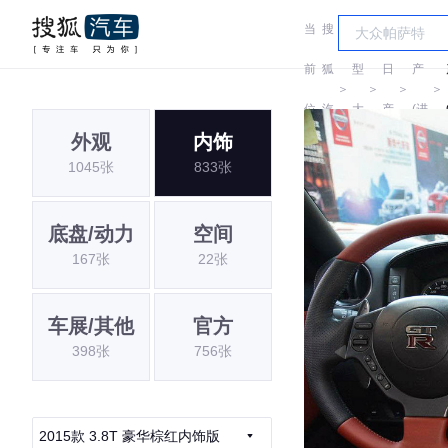
当
搜
车
日
前
狐
型
日
产
＞
＞
＞
＞
位
汽
大
产
(进
外观
内饰
置:
车
全
口)
1045张
833张
底盘/动力
空间
167张
22张
车展/其他
官方
398张
756张
2015款 3.8T 豪华棕红内饰版