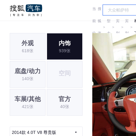
当
搜
车
前
狐
型
宾
宾
＞
＞
＞
＞
位
汽
大
利
利
外观
内饰
置:
车
全
618张
939张
底盘/动力
空间
140张
车展/其他
官方
421张
40张
2014款 4.0T V8 尊贵版