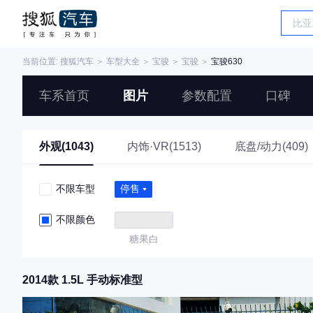
当前位置:
搜狐汽车
＞
车型大全
＞
宝骏
＞
宝骏
＞
宝骏630
车系首页
图片
参数配置
口碑
外观(1043)
内饰·VR(1513)
底盘/动力(409)
不限车型
停售
不限颜色
糖果白
2014款 1.5L 手动标准型