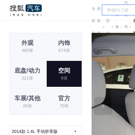
汽
当
搜
车
雪
通
前
狐
型
＞
＞
佛
＞
用
＞
位
汽
大
兰
雪
外观
内饰
置:
车
全
460张
674张
佛
兰
底盘/动力
空间
221张
8张
车展/其他
官方
26张
70张
2014款 1.4L 手动舒享版