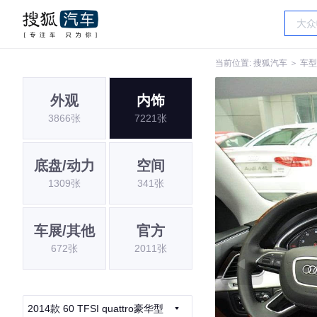
当前位置:
搜狐汽车
＞
车型
外观
内饰
3866张
7221张
底盘/动力
空间
1309张
341张
车展/其他
官方
672张
2011张
2014款 60 TFSI quattro豪华型