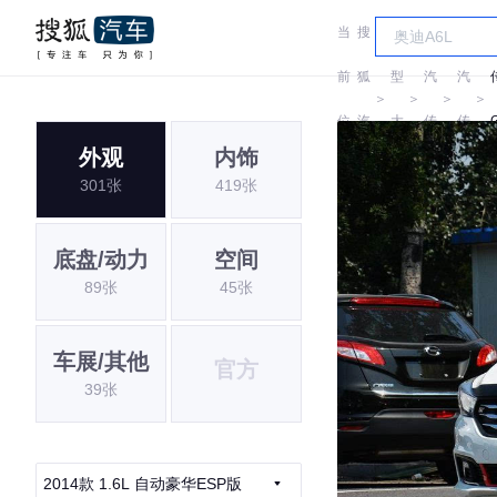
当
搜
车
广
广
前
狐
型
汽
汽
＞
＞
＞
＞
位
汽
大
传
传
外观
内饰
置:
车
全
祺
祺
301张
419张
底盘/动力
空间
89张
45张
车展/其他
官方
39张
2014款 1.6L 自动豪华ESP版