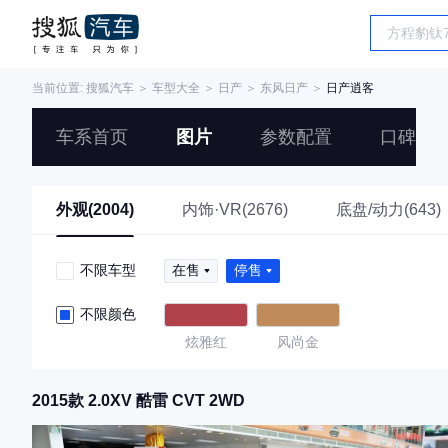
当前位置:
搜狐汽车
＞
车型大全
＞
日产
＞
东风日产
＞
日产逍客
车系首页
图片
参数配置
口碑
外观(2004)
内饰·VR(2676)
底盘/动力(643)
不限车型
在售
停售
不限颜色
炫雅红
风尚金
2015款 2.0XV 酷雷 CVT 2WD