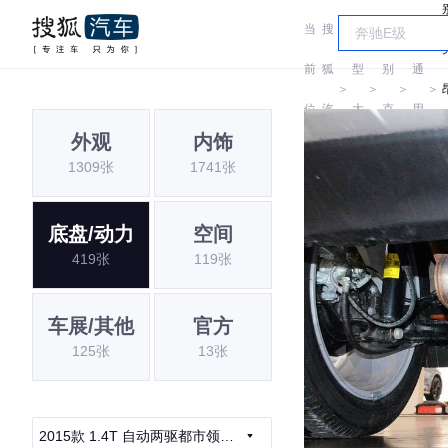
当
搜
车
汽
前
狐
型
别
通
＞
＞
＞
＞
位
汽
大
克
用
外观
内饰
置:
车
全
别
1309张
1741张
克
底盘/动力
空间
419张
119张
车展/其他
官方
125张
13张
2015款 1.4T 自动两驱都市领先