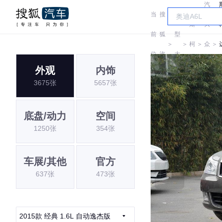
汽
当
搜
车
斯
大
前
狐
型
＞
＞
柯
＞
众
＞
位
汽
大
达
斯
外观
内饰
置:
车
全
3675张
5657张
柯
达
底盘/动力
空间
1250张
354张
车展/其他
官方
637张
473张
2015款 经典 1.6L 自动逸杰版