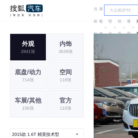
当
搜
车
汽
前
狐
型
别
通
＞
＞
＞
＞
位
汽
大
克
用
外观
内饰
置:
车
全
别
2841张
3639张
克
底盘/动力
空间
714张
118张
车展/其他
官方
156张
110张
2015款 1.6T 精英技术型