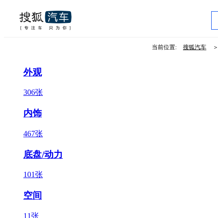
当前位置:
搜狐汽车
外观
306张
内饰
467张
底盘/动力
101张
空间
11张