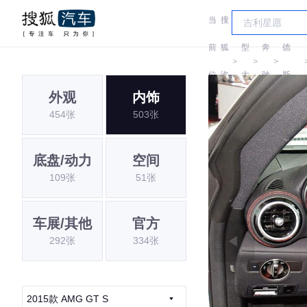
当
搜
车
梅赛
前
狐
型
奔
德
＞
＞
＞
位
汽
大
驰
斯-
外观
内饰
置:
车
全
AMG
454张
503张
底盘/动力
空间
109张
51张
车展/其他
官方
292张
334张
2015款 AMG GT S