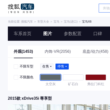
当前位置:
搜狐汽车
＞
车型大全
＞
宝马
＞
宝马(进口)
＞
宝马X6
车系首页
图片
参数配置
口碑
外观(1453)
内饰·VR(2056)
底盘/动力(458)
不限车型
在售
停售
不限颜色
太空灰
矿石白
弗拉门科红
2015款 xDrive35i 尊享型