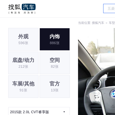
当前位置:
搜狐汽车
＞
车型
外观
内饰
596张
886张
底盘/动力
空间
212张
82张
车展/其他
官方
91张
13张
2015款 2.0L CVT睿享版